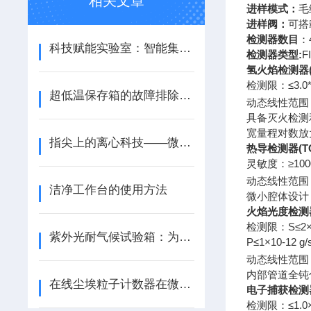
相关文章
进样模式：
毛
进样阀：
可搭
检测器数目
：
科技赋能实验室：智能集菌仪，微生物检测的智慧之选
检测器类型:
F
氢火焰检测器(F
检测限：≤3.0*
超低温保存箱的故障排除分析
动态线性范围：
具备灭火检测
宽量程对数放
指尖上的离心科技——微孔板迷你离心机，精准操控每一滴样本
热导检测器(T
灵敏度：≥1000
动态线性范围：
洁净工作台的使用方法
微小腔体设计
火焰光度检测器
检测限：S≤2×10
紫外光耐气候试验箱：为产品质量把关，守护耐候防线
P≤1×10-12 g/s
动态线性范围：
内部管道全钝
在线尘埃粒子计数器在微尘污染监控中的全面应用解析
电子捕获检测器
检测限：≤1.0×10