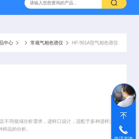
系列
FED卓然系列
FEUS卓然系列
MFB系列
ICM-
品中心
常规气相色谱仪
HF-901A型气相色谱仪
以满足不同领域分析需求，进样口设计，适配于多种进样方
种样品的分析。
电话咨询