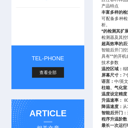
产品特点
丰富多样的检
可配备多种检
析。
*的检测其扩
检测器及其控
超高效率的后
智能后开门控
具有**的开
TEL-PHONE
技术参数
温控区域：
8
查看全部
屏幕尺寸：
7
语言：
中/英
柱箱、气化室
温度设定精度
升温速率：
8
降温速度：
从
ARTICLE
智能后开门：
程序升温阶数
最长一次运行