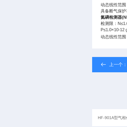
动态线性范围：
具备断气保护
氮磷检测器(N
检测限：N≤1.0
P≤1.0×10-12 g
动态线性范围：
上一个