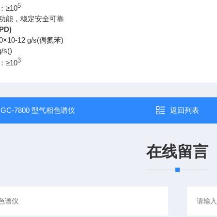
5
≥10
功能，稳定安全可靠
PD)
×10-12 g/s(偶氮苯)
/s()
3
≥10
：
GC-7800 型气相色谱仪
返回列表
在线留言