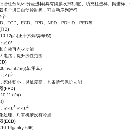
细管柱分流/不分流进样(具有隔膜吹扫功能)、填充柱进样、阀进样、
载多个进口自动控制阀，可自动序列运行
4个
ID、TCD、ECD、FPD、NPD、PDHID、PED等
ID)
10-12g/s(正十六烷/异辛烷)
7
≥10
和自动再点火功能
大电路，提升线性范围
CD)
0mv.mL/mg(苯/甲苯)
5
≥10
，死体积小，灵敏度高，具备断气保护功能
(FPD)
-11 g/s()
()
3
4
S≥10
;P≥10
化处理、对有机磷没有冷点
(ECD)
-14g/ml(γ-666)