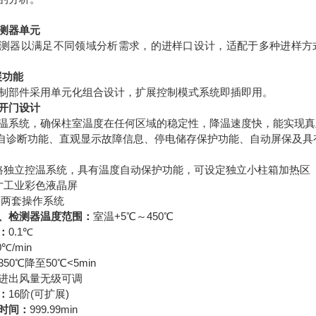
测器单元
测器以满足不同领域分析需求，的进样口设计，适配于多种进样方
展功能
制部件采用单元化组合设计，扩展控制模式系统即插即用。
开门设计
温系统，确保柱室温度在任何区域的稳定性，降温速度快，能实现真
机自诊断功能、直观显示故障信息、停电储存保护功能、自动屏保及具
路独立控温系统，具有温度自动保护功能，可设定独立小柱箱加热区
寸工业彩色液晶屏
文两套操作系统
、检测器温度范围：
室温+5℃～450℃
：
0.1℃
0℃/min
350℃降至50℃<5min
进出风量无级可调
：
16阶(可扩展)
时间：
999.99min