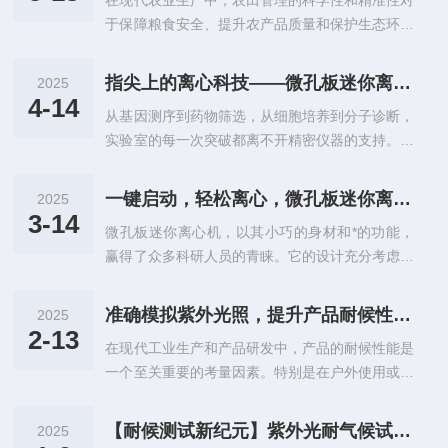
在现代农业生产中，农田管理的科学性和精准性对
钢化玻璃窗，增加采光性能；自平衡上下滑动钢化
紫外光源，发出与太阳光谱中紫外部分相似的光
于保障粮食安全、提升农产品质量和保护生态环境
玻璃前窗，可任意定位；防溅洒不锈钢工作台，易
波...
具有至关重要的作用。随着科技的不断进步，越来
于清洁维护；定时开关机功能，有效提高工作效
越多的先进检测技术被引入到农田管理领域，实验
率；紫外灯定时功能，方便操作者使用；恒风速技
指尖上的离心科技——微孔板迷你离心机，精准操控每一滴样本
2025
室高效液相色谱仪便是其中之一。它以其高效、精
术，保证工作区风速始终处于理想状态；风速无极
4-14
从基因测序到药物筛选，从细胞培养到分子诊断，
准的检测能力，为农田管理提供了数据支持，成为
设定，0.30m/s～0.60m/s无级可...
实验室的每一次突破都离不开精密仪器的支持。而
现代农业的重要工具。（一）高效液相色谱仪在农
在这场微观世界的精密操控中，微孔板迷你离心机
田管理中的应用农田管理涉及多个环节，从土壤质
正以“指尖上的科技”之名，悄然改变着科研人的工
量检测、农药残留分析到肥料成分评估，每一个环
一键启动，轻松离心，微孔板迷你离心机让科研实验更高效、更省心！
2025
作方式，让精准与便捷触手可及。指尖轻触，开启
节都需要准确、可靠的数据支持。实验室高效液相
3-14
微孔板迷你离心机，以其小巧的身材和*的功能，
微观世界的精准之旅传统离心机往往体积庞大、操
色谱仪能够快速、高效地分析各种复杂样品中...
赢得了众多科研人员的青睐。它的设计充分考虑了
作复杂，需要固定空间和繁琐的调试流程。而微孔
实验室的实际需求，一键启动的操作方式，让离心
板迷你离心机的出现，如同为实验室带来了一
过程变得简单和便捷。无需复杂的设置和调整，只
场“微型革命”。它小巧轻便，可轻松置于实验台一
准确模拟紫外光照，提升产品耐候性能——紫外光耐气候试验箱
2025
需轻轻一按，离心机就能迅速进入工作状态，为实
角，甚至单手即可携带。科研人员无需再为寻找合
2-13
在现代工业生产和产品研发中，产品的耐候性能是
验样本提供稳定、高效的离心处理。在传统的离心
适的操作空间而烦恼，只需将微孔板放入离心...
一个至关重要的考量因素。特别是在户外使用或长
设备中，操作过程往往繁琐而复杂，需要科研人员
期暴露于自然环境中的产品，如建筑材料、涂料、
花费大量的时间和精力去熟悉和掌握。而迷你离心
塑料制品、汽车部件等，其耐候性能直接影响到产
机则改变了这一传统观念。它的操作界面简洁明
【耐候测试新纪元】紫外光耐气候试验箱：模拟全球光照环境，为材料品质保驾护航
2025
品的使用寿命、安全性和客户满意度。为了准确评