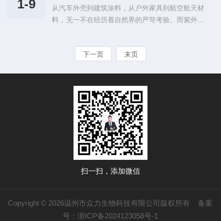
了，即使是初次使用的科研人员也能迅速上手，轻
1-9
从汽车外壳到建筑涂料，从户外家具到航空航天材
估和提升这些产品的耐候性能，科学家们研发出了
松完成离心任务。这种人性化的设计，不仅提高...
料，无一不在经历着自然界的严苛考验。而紫外光
紫外光耐气候试验箱这一高科技设备。一、工作原
作为自然界中最为普遍且破坏力ji强的因素之一，
理通过模拟自然环境中的紫外光照条件，对样品进
对材料的性能影响尤为显著。为了应对这一挑战，
行加速老化测试。它利用高强度的紫外光源，结合
下一页
末页
紫外光耐气候试验箱应运而生，它如同一座时间加
特定的温度和湿度条件，快速模拟出产品在自然环
速器，帮助科研人员和企业快速准确地评估材料的
境下的老化过程。这种加速老化测试方法能够...
耐候性能，为产品质量的提升和研发创新提供了强
有力的支持。紫外光耐气候试验箱，凭借其先进的
模拟技术和全面的功能设计，能够精准再现全球各
地的光照环境。从赤道地区的强烈直射阳光，到极
地地区的微弱散射光线，试验箱都能一一模...
扫一扫，添加微信
Copyright © 2026温州市众力生物科技有限公司版权所有
备案
号：浙ICP备2024123058号-1