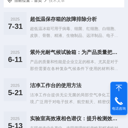
当前位置：
首页
技术文章
超低温保存箱的故障排除分析
2025
7-31
超低温冰箱可用于病毒、细菌、红细胞、白细胞、
皮肤、骨骼、精液、生物制品、远洋制品、电子器
件以及特殊材料的低温储存；适用于血站、疾控预
防控制中心、科研院所、电子化工、生物工程、企
紫外光耐气候试验箱：为产品质量把关，守护耐候防线
2025
业、远洋渔业公司等。‌节能化‌：变频压缩机动态调
6-11
产品的质量和性能是企业立足的根本。尤其是对于
节能耗，降低长期运行成本‌；‌智能化‌：物联网远程
那些需要在各种复杂气候条件下使用的材料和产
监控温湿度，自动生成存储日志‌；‌模块化‌：支持多
品，其耐候性更是决定其使用寿命和可靠性的关键
箱体并联组建大型生物样本库。独立双核引擎。D
因素。而紫外光耐气候试验箱，作为一款先进的检
型管高效换热。PID算法优化。多元混合冷媒。故
洁净工作台的使用方法
2025
测设备，正以其优势，为产品质量把关，守护着耐
障排除：冰箱冷却不充分：检查蒸发器表面是否有
5-21
洁净工作台提供无尘无菌的局部空气净化工作环
候防线。自然环境中，紫外线是导致材料老化的重
冰霜；冰箱门是否开关过...
境,广泛用于对电子技术、航空航天、精密仪器、
要因素之一。无论是塑料、橡胶、涂料，还是纺织
仪表、精细化工、食品等研究。产品特点：符合人
电话咨询
品等，长期暴露在紫外线下，都会出现褪色、龟
体工程学的5°倾角设计，增加操作舒适性；背光照
裂、强度下降等老化现象。而紫外光耐气候试验箱
实验室高效液相色谱仪：提升检测效率与精度 为农田管理提供数据支持
2025
明设计，有效缓解操作者视力疲劳；柜体两侧透明
能够精准地模拟这种自然老化过程。它通过特定的
5-13