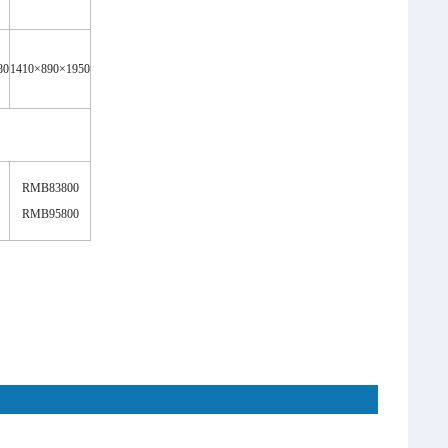
80
1410
×
890
×
1950
RMB83800
RMB95800