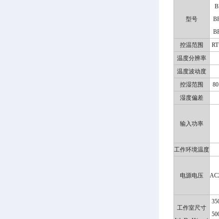
B
型号
B
B
控温范围
RT
温度分辨率
温度波动度
控湿范围
80
湿度偏差
输入功率
工作环境温度
电源电压
AC
35
工作室尺寸
50