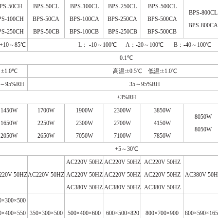
PS-50CH
BPS-50CL
BPS-100CL
BPS-250CL
BPS-500CL
BPS-800CL
PS-100CH
BPS-50CA
BPS-100CA
BPS-250CA
BPS-500CA
BPS-800CA
PS-250CH
BPS-50CB
BPS-100CB
BPS-250CB
BPS-500CB
+10
～
85
℃
L
：
-10
～
100
℃
A
：
-20
～
100
℃
B
：
-40
～
100
℃
0.1
℃
±
1.0
℃
高温
:
±
0.5
℃
低温
:
±
1.0
℃
～
95%RH
35
～
95%RH
±
3%RH
1450W
1700W
1900W
2300W
3850W
8050W
1650W
2250W
2300W
2700W
4150W
8050W
2050W
2650W
7050W
7100W
7850W
+5
～
30
℃
AC220V 50HZ
AC220V 50HZ
AC220V 50HZ
220V 50HZ
AC220V 50HZ
AC220V 50HZ
AC220V 50HZ
AC220V 50HZ
AC380V 50H
AC380V 50HZ
AC380V 50HZ
AC380V 50HZ
0
×
300
×
500
0
×
400
×
550
350
×
300
×
500
500
×
400
×
600
600
×
500
×
820
800
×
700
×
900
800
×
590
×
16