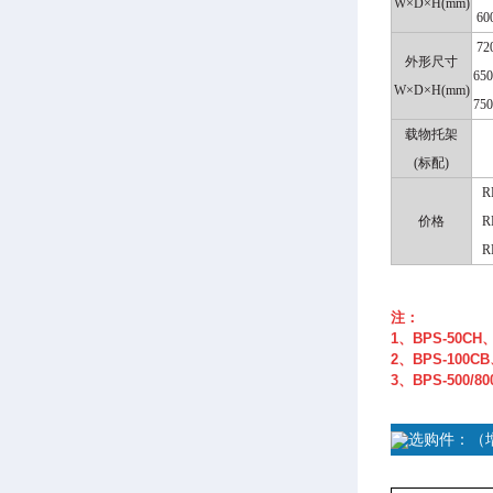
W
×
D
×
H(mm)
60
72
外形尺寸
650
W
×
D
×
H(mm)
750
载物托架
(
标配
)
R
价格
R
R
注：
1、BPS-50CH
2、BPS-100
3、BPS-500
选购件：（