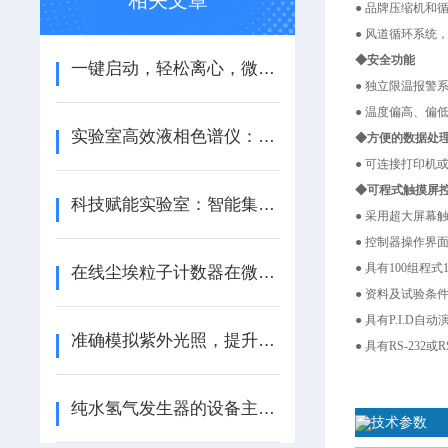
相关文章
● 品牌压缩机和
● 风道循环系统
◆安全功能
一键启动，轻松离心，微孔板迷你离心机让科研实验更高效、更省心！
● 独立限温报
● 温度偏高、
实验室高效液相色谱仪：提升检测效率与精度 为农田管理提供数据支持
◆方便的数据处
● 可连接打印机
◆可程式触摸屏
科技赋能实验室：智能集菌仪，微生物检测的智慧之选
● 采用超大屏幕
● 控制器操作界
● 具有100组程
在线尘埃粒子计数器在微尘污染监控中的全面应用解析
● 资料及试验
● 具有P.I.
准确模拟紫外光照，提升产品耐候性能——紫外光耐气候试验箱
● 具有RS-2
纯水氢气发生器的设备主要组成部分
技术参数