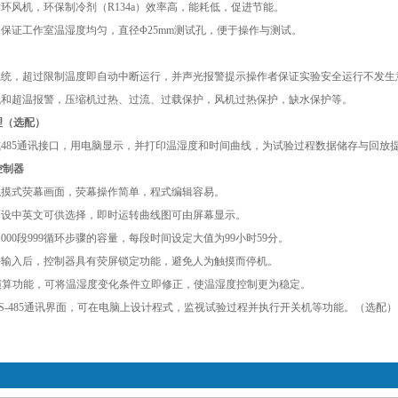
循环风机，环保制冷剂（R134a）效率高，能耗低，促进节能。
，保证工作室温湿度均匀，直径Φ25mm测试孔，便于操作与测试。
警系统，超过限制温度即自动中断运行，并声光报警提示操作者保证实验安全运行不发生
偏低和超温报警，压缩机过热、过流、过载保护，风机过热保护，缺水保护等。
理（选配）
或485通讯接口，用电脑显示，并打印温湿度和时间曲线，为试验过程数据储存与回放
控制器
触摸式荧幕画面，荧幕操作简单，程式编辑容易。
面设中英文可供选择，即时运转曲线图可由屏幕显示。
式1000段999循环步骤的容量，每段时间设定大值为99小时59分。
条件输入后，控制器具有荧屏锁定功能，避免人为触摸而停机。
D自动演算功能，可将温湿度变化条件立即修正，使温湿度控制更为稳定。
32或RS-485通讯界面，可在电脑上设计程式，监视试验过程并执行开关机等功能。（选配）