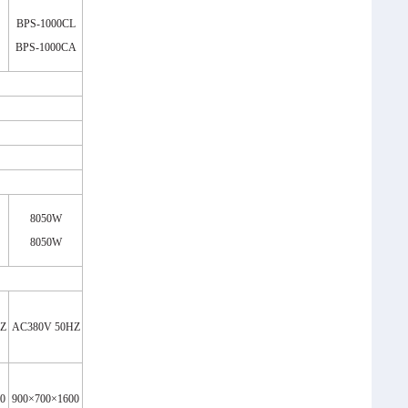
BPS-1000CL
BPS-1000CA
8050W
8050W
Z
AC380V 50HZ
50
900
×
700
×
1600